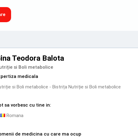
are
ina Teodora Balota
triție si Boli metabolice
xpertiza medicala
triție si Boli metabolice - Bistrița Nutriție si Boli metabolice
t sa vorbesc cu tine in:
Romana
omenii de medicina cu care ma ocup