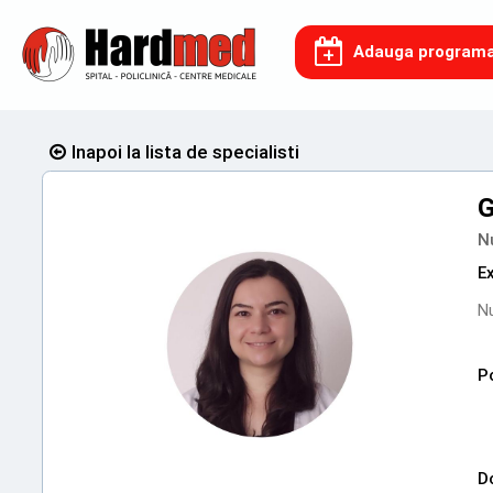
Adauga program
Inapoi la lista de specialisti
G
Nu
E
Nu
Po
D