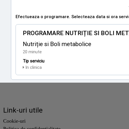
Efectueaza o programare. Selecteaza data si ora servici
PROGRAMARE NUTRIȚIE SI BOLI ME
Nutriție si Boli metabolice
20 minute
Tip serviciu
In clinica
Link-uri utile
Cookie-uri
Politica de confidentialitate