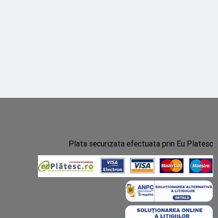
Plata securizata efectuata prin Eu Platesc