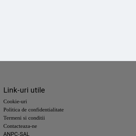
Link-uri utile
Cookie-uri
Politica de confidentialitate
Termeni si conditii
Contacteaza-ne
ANPC-SAL