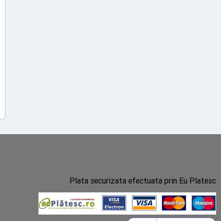
Plata securizata efectuata prin Eu Platesc